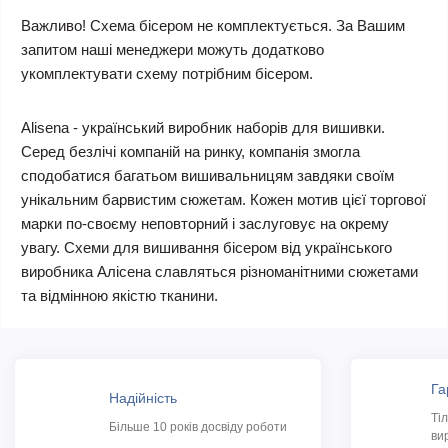
Важливо! Схема бісером не комплектується. За Вашим
запитом наші менеджери можуть додатково
укомплектувати схему потрібним бісером.
Alisena - український виробник наборів для вишивки.
Серед безлічі компаній на ринку, компанія змогла
сподобатися багатьом вишивальницям завдяки своїм
унікальним барвистим сюжетам. Кожен мотив цієї торгової
марки по-своєму неповторний і заслуговує на окрему
увагу. Схеми для вишивання бісером від українського
виробника Алісена славляться різноманітними сюжетами
та відмінною якістю тканини.
Га
Надійність
Ті
Більше 10 років досвіду роботи
ви