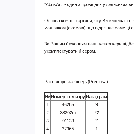
"AbrisArt" - один з провідних українських 
Основа кожної картини, яку Ви вишиваєте 
малюнком (схемою), що відрізняє саме ці 
За Вашим бажанням наші менеджери підберу
укомплектувати бісером.
Расшифровка бісеру(Preciosa):
№
Номер кольору
Вага,грам
1
46205
9
2
38302m
22
3
01123
21
4
37365
1