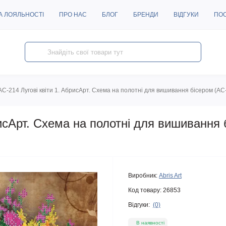
А ЛОЯЛЬНОСТІ
ПРО НАС
БЛОГ
БРЕНДИ
ВІДГУКИ
ПО
AC-214 Лугові квіти 1. АбрисАрт. Схема на полотні для вишивання бісером (АС
рисАрт. Схема на полотні для вишивання
Виробник:
Abris Art
Код товару:
26853
Відгуки:
(0)
В наявності