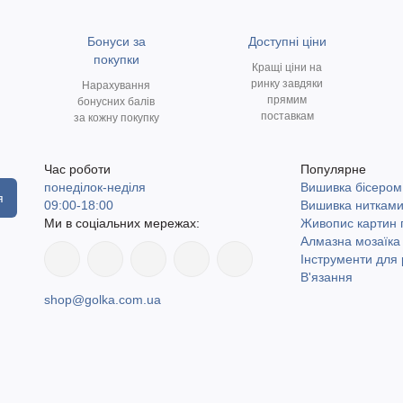
Бонуси за
Доступні ціни
покупки
Кращі ціни на
ринку завдяки
Нарахування
прямим
бонусних балів
поставкам
за кожну покупку
Час роботи
Популярне
понеділок-неділя
Вишивка бісером
я
09:00-18:00
Вишивка ниткам
Ми в соціальних мережах:
Живопис картин
Алмазна мозаїка
Інструменти для 
В'язання
shop@golka.com.ua