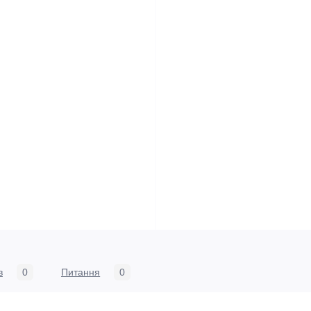
в
0
Питання
0