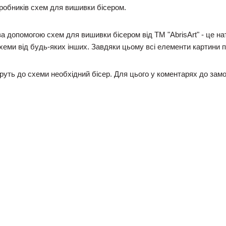
виробників схем для вишивки бісером.
за допомогою схем для вишивки бісером від ТМ "AbrisArt" - це 
схеми від будь-яких інших. Завдяки цьому всі елементи картини
ть до схеми необхідний бісер. Для цього у коментарях до замо