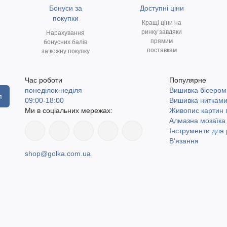
Бонуси за
Доступні ціни
покупки
Кращі ціни на
ринку завдяки
Нарахування
прямим
бонусних балів
поставкам
за кожну покупку
Час роботи
Популярне
понеділок-неділя
Вишивка бісером
я
09:00-18:00
Вишивка ниткам
Ми в соціальних мережах:
Живопис картин
Алмазна мозаїка
Інструменти для 
В'язання
shop@golka.com.ua