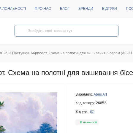
А ЛОЯЛЬНОСТІ
ПРО НАС
БЛОГ
БРЕНДИ
ВІДГУКИ
ПО
AC-213 Пастушок. АбрисАрт. Схема на полотні для вишивання бісером (АС-21
т. Схема на полотні для вишивання біс
Виробник:
Abris Art
Код товару:
26852
Відгуки:
(0)
В наявності