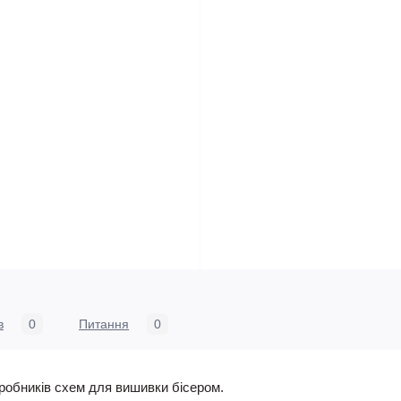
в
0
Питання
0
виробників схем для вишивки бісером.