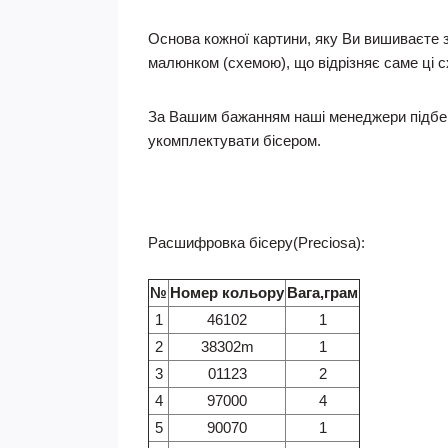
Основа кожної картини, яку Ви вишиваєте 
малюнком (схемою), що відрізняє саме ці 
За Вашим бажанням наші менеджери підберу
укомплектувати бісером.
Расшифровка бісеру(Preciosa):
№
Номер кольору
Вага,грам
1
46102
1
2
38302m
1
3
01123
2
4
97000
4
5
90070
1