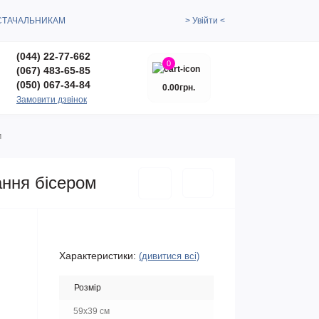
СТАЧАЛЬНИКАМ
> Увійти <
(044) 22-77-662
0
(067) 483-65-85
(050) 067-34-84
0.00грн.
Замовити дзвінок
м
ання бісером
Характеристики:
(дивитися всі)
Розмір
59x39 см