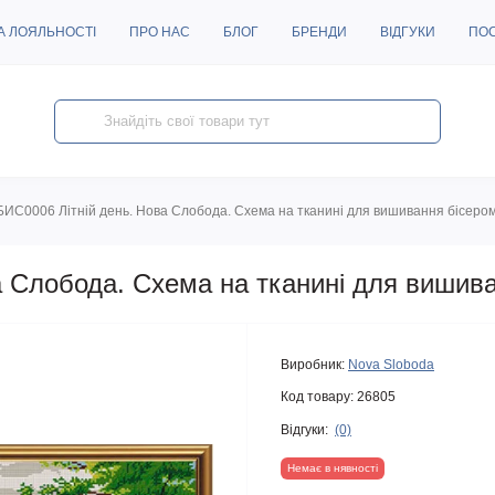
А ЛОЯЛЬНОСТІ
ПРО НАС
БЛОГ
БРЕНДИ
ВІДГУКИ
ПО
БИС0006 Літній день. Нова Слобода. Схема на тканині для вишивання бісеро
а Слобода. Схема на тканині для вишив
Виробник:
Nova Sloboda
Код товару:
26805
Відгуки:
(0)
Немає в нявності