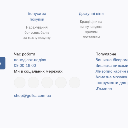
Бонуси за
Доступні ціни
покупки
Кращі ціни на
ринку завдяки
Нарахування
прямим
бонусних балів
поставкам
за кожну покупку
Час роботи
Популярне
понеділок-неділя
Вишивка бісером
я
09:00-18:00
Вишивка ниткам
Ми в соціальних мережах:
Живопис картин
Алмазна мозаїка
Інструменти для 
В'язання
shop@golka.com.ua