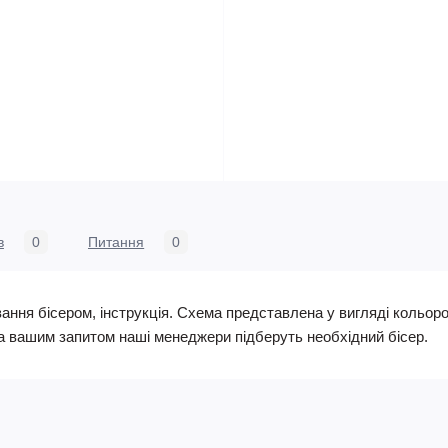
в
0
Питання
0
ня бісером, інструкція. Схема представлена у вигляді кольоров
а вашим запитом наші менеджери підберуть необхідний бісер.