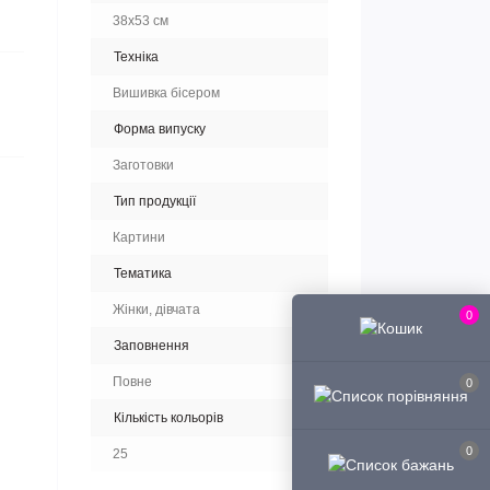
38х53 см
Техніка
Вишивка бісером
Форма випуску
Заготовки
Тип продукції
Картини
Тематика
Жінки, дівчата
0
Заповнення
Повне
0
Кількість кольорів
0
25