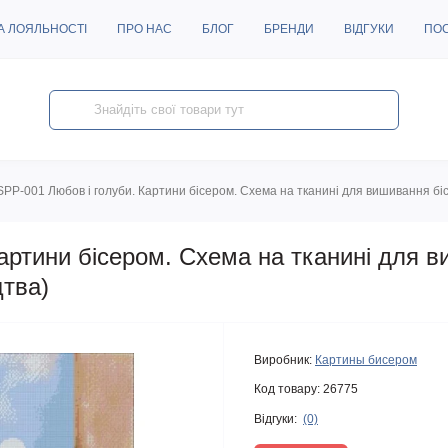
А ЛОЯЛЬНОСТІ
ПРО НАС
БЛОГ
БРЕНДИ
ВІДГУКИ
ПО
SPP-001 Любов і голуби. Картини бісером. Схема на тканині для вишивання б
артини бісером. Схема на тканині для 
цтва)
Виробник:
Картины бисером
Код товару:
26775
Відгуки:
(0)