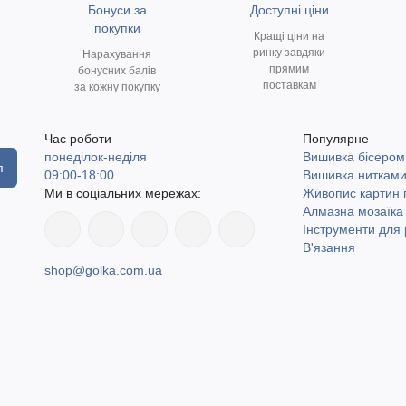
Бонуси за
Доступні ціни
покупки
Кращі ціни на
ринку завдяки
Нарахування
прямим
бонусних балів
поставкам
за кожну покупку
Час роботи
Популярне
понеділок-неділя
Вишивка бісером
я
09:00-18:00
Вишивка ниткам
Ми в соціальних мережах:
Живопис картин
Алмазна мозаїка
Інструменти для 
В'язання
shop@golka.com.ua