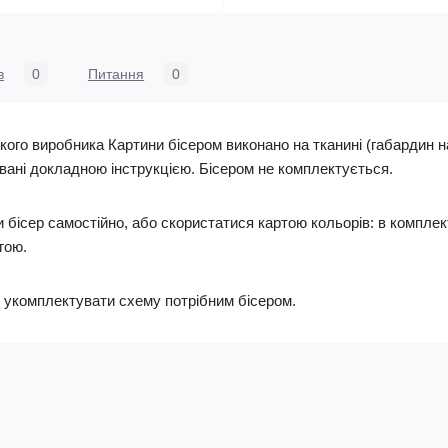
в
0
Питання
0
ого виробника Картини бісером виконано на тканині (габардин н
ані докладною інструкцією. Бісером не комплектується.
бісер самостійно, або скористатися картою кольорів: в комплек
агою.
укомплектувати схему потрібним бісером.