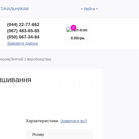
СТАЧАЛЬНИКАМ
> Увійти <
(044) 22-77-662
0
(067) 483-65-85
(050) 067-34-84
0.00грн.
Замовити дзвінок
ісером(Знятий з виробництва)
вишивання
Характеристики:
(дивитися всі)
Розмір