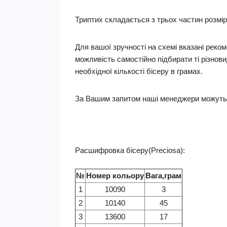
Триптих складається з трьох частин розмі
Для вашої зручності на схемі вказані реком
можливість самостійно підбирати ті різнов
необхідної кількості бісеру в грамах.
За Вашим запитом наші менеджери можуть 
Расшифровка бісеру(Preciosa):
№
Номер кольору
Вага,грам
1
10090
3
2
10140
45
3
13600
17