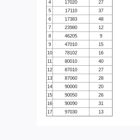
4
17020
27
5
17110
37
6
17383
48
7
23980
12
8
46205
9
9
47010
15
10
78102
16
11
80010
40
12
87010
27
13
87060
28
14
90000
20
15
90050
26
16
90090
31
17
97030
13