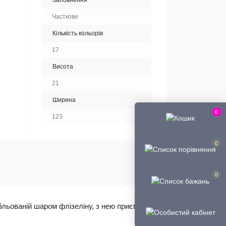
Заповнення
Часткове
Кількість кольорів
17
Висота
21
Ширина
0
123
0
0
бльованій шаром флізеліну, з нею приємно