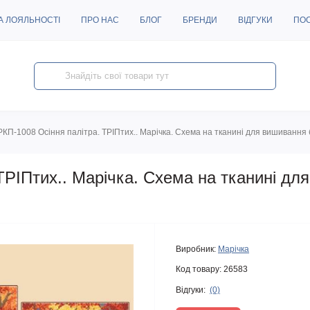
А ЛОЯЛЬНОСТІ
ПРО НАС
БЛОГ
БРЕНДИ
ВІДГУКИ
ПО
РКП-1008 Осіння палітра. ТРІПтих.. Марічка. Схема на тканині для вишивання
ТРІПтих.. Марічка. Схема на тканині дл
Виробник:
Марічка
Код товару:
26583
Відгуки:
(0)