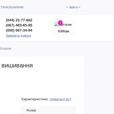
СТАЧАЛЬНИКАМ
> Увійти <
(044) 22-77-662
0
(067) 483-65-85
(050) 067-34-84
0.00грн.
Замовити дзвінок
 бісером
я вишивання
Характеристики:
(дивитися всі)
Розмір