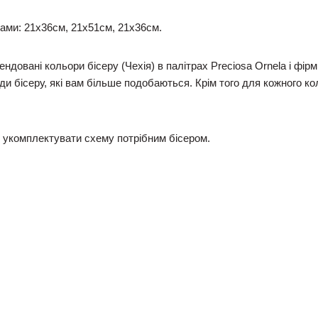
рами: 21х36см, 21х51см, 21х36см.
ендовані кольори бісеру (Чехія) в палітрах Preciosa Ornela і фір
иди бісеру, які вам більше подобаються. Крім того для кожного к
укомплектувати схему потрібним бісером.