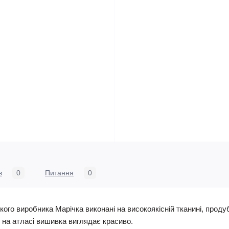
в
0
Питання
0
ого виробника Марічка виконані на високоякісній тканині, проду
, на атласі вишивка виглядає красиво.