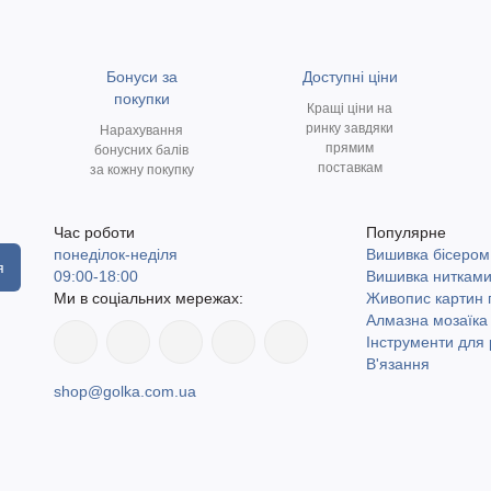
Бонуси за
Доступні ціни
покупки
Кращі ціни на
ринку завдяки
Нарахування
прямим
бонусних балів
поставкам
за кожну покупку
Час роботи
Популярне
понеділок-неділя
Вишивка бісером
я
09:00-18:00
Вишивка ниткам
Ми в соціальних мережах:
Живопис картин
Алмазна мозаїка
Інструменти для 
В'язання
shop@golka.com.ua