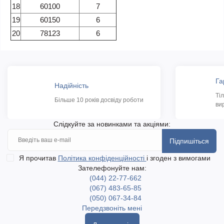
18
60100
7
19
60150
6
20
78123
6
Га
Надійність
Ті
Більше 10 років досвіду роботи
ви
Слідкуйте за новинками та акціями:
Підпишіться
Я прочитав
Політика конфіденційності
і згоден з вимогами
Зателефонуйте нам:
(044) 22-77-662
(067) 483-65-85
(050) 067-34-84
Передзвоніть мені