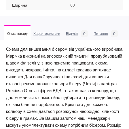
Ширина
60
0
0
Опис товару
Характеристики
Відгуків
Питання
Схеми для вишивання бісером від українського виробника
Марічка виконані на високоякісній тканині, продубльованій
шаром флізеліну, з нею приємно працювати, схема
виходить яскрава і чітка, на атласі красиво виглядає
вишивка.Для вашої зручності на схемі для вишивки
вказані рекомендовані кольори бісеру (Чехія) в палітрах
Preciosa Ornela і фірми ВДВ, а також назва кольору, що
дає можливість самостійно підбирати ті різновиди бісеру,
які вам більше подобаються. Крім того для кожного
кольору в схемі дається розрахунок необхідної кількості
бісеру в грамах. За Вашим запитом наші менеджери
можуть укомплектувати схему потрібним бісером. Розмір: