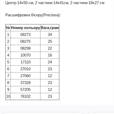
Центр-14х50 см, 2 частини-14х41см, 2 частини-18х27 см
Расшифровка бісеру(Preciosa):
№
Номер кольору
Вага,грам
1
08273
34
2
08275
25
3
08298
22
4
10070
16
5
17110
24
6
27010
23
7
27060
12
8
37328
23
9
57205
12
10
78102
23