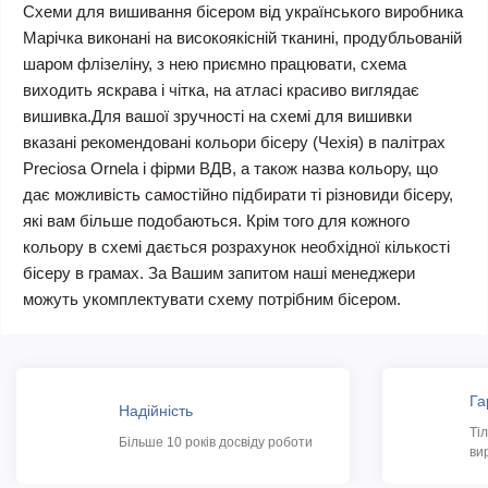
Схеми для вишивання бісером від українського виробника
Марічка виконані на високоякісній тканині, продубльованій
шаром флізеліну, з нею приємно працювати, схема
виходить яскрава і чітка, на атласі красиво виглядає
вишивка.Для вашої зручності на схемі для вишивки
вказані рекомендовані кольори бісеру (Чехія) в палітрах
Preciosa Ornela і фірми ВДВ, а також назва кольору, що
дає можливість самостійно підбирати ті різновиди бісеру,
які вам більше подобаються. Крім того для кожного
кольору в схемі дається розрахунок необхідної кількості
бісеру в грамах. За Вашим запитом наші менеджери
можуть укомплектувати схему потрібним бісером.
Га
Надійність
Ті
Більше 10 років досвіду роботи
ви