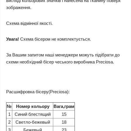
вигляді кольорових значків і нанесена на тканину поверх
зображення.
Схема відмінної якості.
Увага!
Схема бісером не комплектується.
За Вашим запитом наші менеджери можуть підібрати до
схеми необхідний бісер чеського виробника Preciosa.
Расшифровка бісеру(Preciosa):
№
Номер кольору
Вага,грам
1
Синий блестящий
15
2
Светло-бежевый
18
3
Бежевый
23