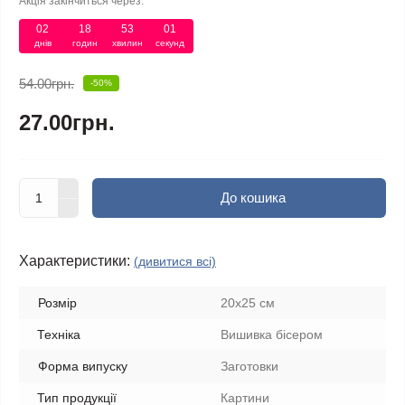
Акція закінчиться через:
02
18
53
01
днів
годин
хвилин
секунд
54.00грн.
-50%
27.00грн.
До кошика
Характеристики:
(дивитися всі)
Розмір
20х25 см
Техніка
Вишивка бісером
Форма випуску
Заготовки
Тип продукції
Картини