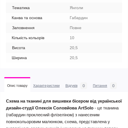
Тематика
Янголи
Канва та основа
Габардин
Заповнення
Повне
Кількість кольорів
10
Висота
20,5
Ширина
20,5
0
0
Опис товару
Характеристики
Відгуків
Питання
Схема на тканині для вишивки бісером від української
дизайн-студії Олексія Соловйова ArtSolo
- це тканина
(габардин проклеєний флізеліном) з нанесеним
повнокольоровим малюнком, схема, представлена у