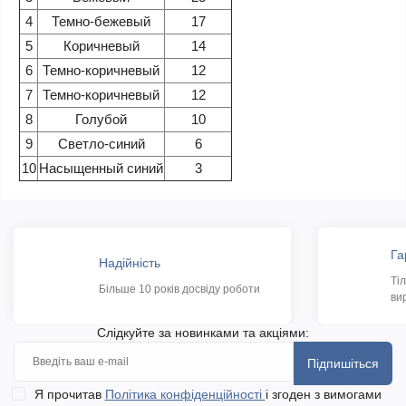
4
Темно-бежевый
17
5
Коричневый
14
6
Темно-коричневый
12
7
Темно-коричневый
12
8
Голубой
10
9
Светло-синий
6
10
Насыщенный синий
3
Га
Надійність
Ті
Більше 10 років досвіду роботи
ви
Слідкуйте за новинками та акціями:
Підпишіться
Я прочитав
Політика конфіденційності
і згоден з вимогами