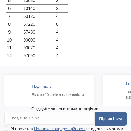
5
10050
3
6
10140
2
7
50120
4
8
57220
8
9
57430
4
10
90000
4
11
90070
4
12
97090
4
Га
Надійність
Ті
Більше 10 років досвіду роботи
ви
Слідкуйте за новинками та акціями:
Підпишіться
Я прочитав
Політика конфіденційності
і згоден з вимогами