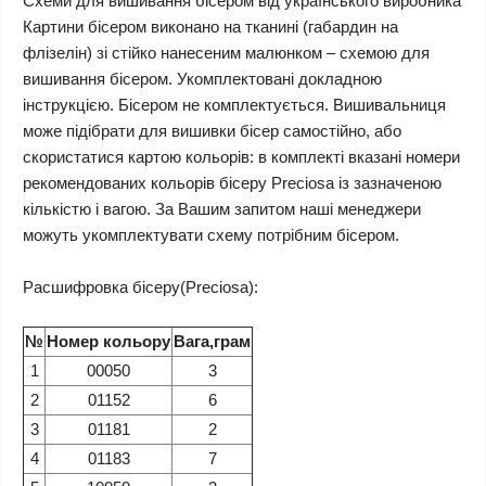
Схеми для вишивання бісером від українського виробника
Картини бісером виконано на тканині (габардин на
флізелін) зі стійко нанесеним малюнком – схемою для
вишивання бісером. Укомплектовані докладною
інструкцією. Бісером не комплектується. Вишивальниця
може підібрати для вишивки бісер самостійно, або
скористатися картою кольорів: в комплекті вказані номери
рекомендованих кольорів бісеру Preciosa із зазначеною
кількістю і вагою. За Вашим запитом наші менеджери
можуть укомплектувати схему потрібним бісером.
Расшифровка бісеру(Preciosa):
№
Номер кольору
Вага,грам
1
00050
3
2
01152
6
3
01181
2
4
01183
7