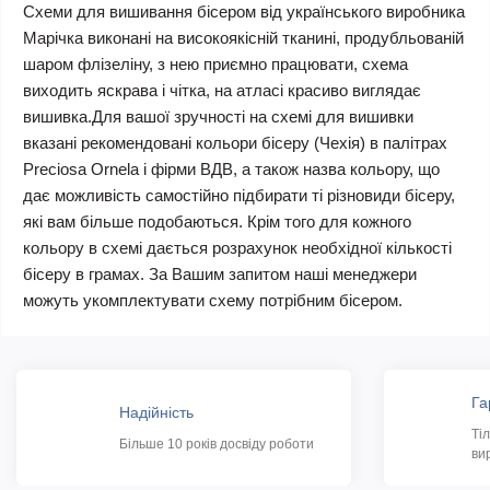
Схеми для вишивання бісером від українського виробника
Марічка виконані на високоякісній тканині, продубльованій
шаром флізеліну, з нею приємно працювати, схема
виходить яскрава і чітка, на атласі красиво виглядає
вишивка.Для вашої зручності на схемі для вишивки
вказані рекомендовані кольори бісеру (Чехія) в палітрах
Preciosa Ornela і фірми ВДВ, а також назва кольору, що
дає можливість самостійно підбирати ті різновиди бісеру,
які вам більше подобаються. Крім того для кожного
кольору в схемі дається розрахунок необхідної кількості
бісеру в грамах. За Вашим запитом наші менеджери
можуть укомплектувати схему потрібним бісером.
Га
Надійність
Ті
Більше 10 років досвіду роботи
ви