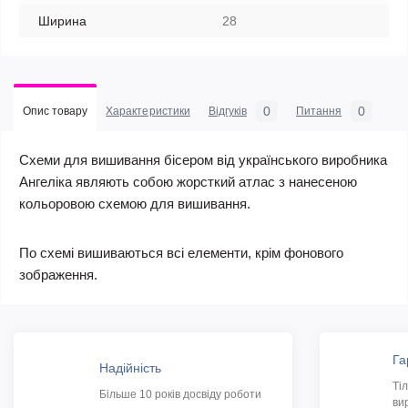
Ширина
28
0
0
Опис товару
Характеристики
Відгуків
Питання
Схеми для вишивання бісером від українського виробника
Ангеліка являють собою жорсткий атлас з нанесеною
кольоровою схемою для вишивання.
По схемі вишиваються всі елементи, крім фонового
зображення.
Га
Надійність
Ті
Більше 10 років досвіду роботи
ви