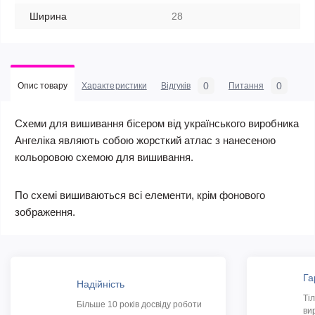
Ширина
28
0
0
Опис товару
Характеристики
Відгуків
Питання
Схеми для вишивання бісером від українського виробника
Ангеліка являють собою жорсткий атлас з нанесеною
кольоровою схемою для вишивання.
По схемі вишиваються всі елементи, крім фонового
зображення.
Га
Надійність
Ті
Більше 10 років досвіду роботи
ви