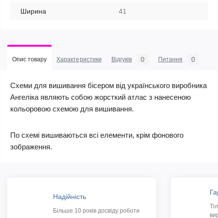
Ширина
41
0
0
Опис товару
Характеристики
Відгуків
Питання
Схеми для вишивання бісером від українського виробника
Ангеліка являють собою жорсткий атлас з нанесеною
кольоровою схемою для вишивання.
По схемі вишиваються всі елементи, крім фонового
зображення.
Га
Надійність
Ті
Більше 10 років досвіду роботи
ви