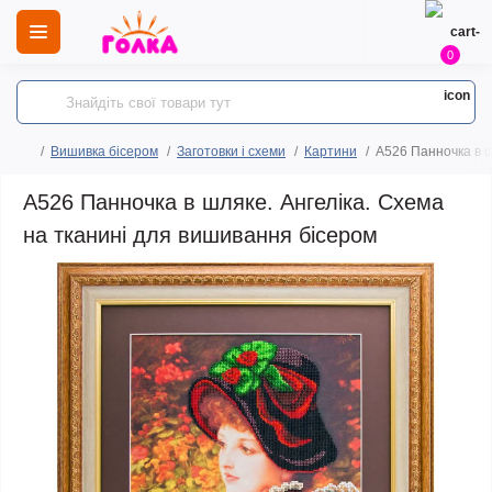
0
Вишивка бісером
Заготовки і схеми
Картини
A526 Панночка в ш
A526 Панночка в шляке. Ангеліка. Схема
на тканині для вишивання бісером