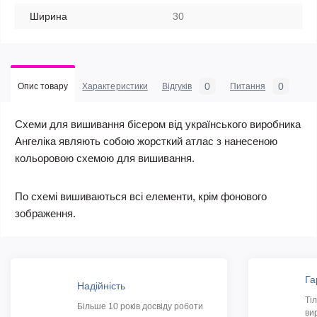
Ширина
30
0
0
Опис товару
Характеристики
Відгуків
Питання
Схеми для вишивання бісером від українського виробника
Ангеліка являють собою жорсткий атлас з нанесеною
кольоровою схемою для вишивання.
По схемі вишиваються всі елементи, крім фонового
зображення.
Га
Надійність
Ті
Більше 10 років досвіду роботи
ви