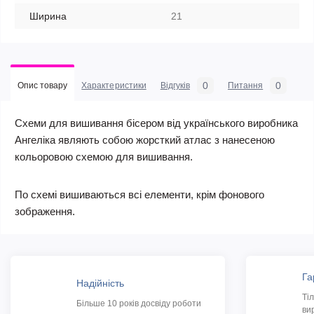
Ширина
21
0
0
Опис товару
Характеристики
Відгуків
Питання
Схеми для вишивання бісером від українського виробника
Ангеліка являють собою жорсткий атлас з нанесеною
кольоровою схемою для вишивання.
По схемі вишиваються всі елементи, крім фонового
зображення.
Га
Надійність
Ті
Більше 10 років досвіду роботи
ви