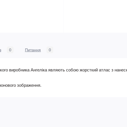
в
0
Питання
0
ького виробника Ангеліка являють собою жорсткий атлас з нан
фонового зображення.