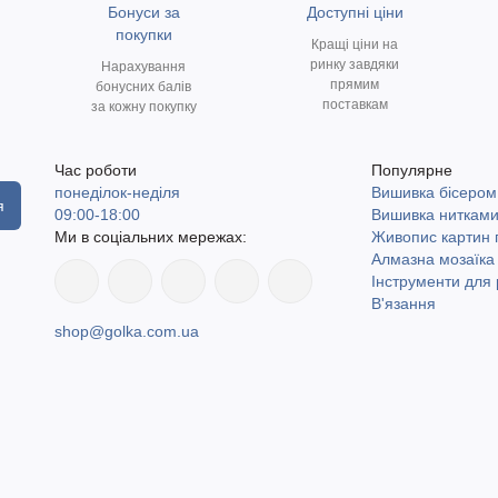
Бонуси за
Доступні ціни
покупки
Кращі ціни на
ринку завдяки
Нарахування
прямим
бонусних балів
поставкам
за кожну покупку
Час роботи
Популярне
понеділок-неділя
Вишивка бісером
я
09:00-18:00
Вишивка ниткам
Ми в соціальних мережах:
Живопис картин
Алмазна мозаїка
Інструменти для 
В'язання
shop@golka.com.ua