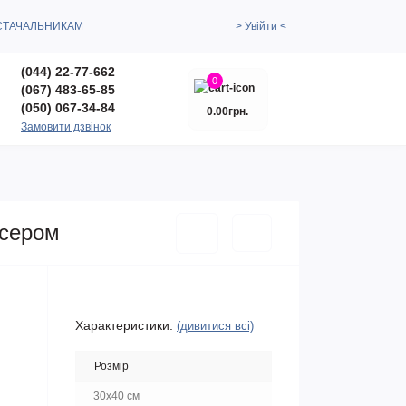
СТАЧАЛЬНИКАМ
> Увійти <
(044) 22-77-662
0
(067) 483-65-85
(050) 067-34-84
0.00грн.
Замовити дзвінок
ісером
Характеристики:
(дивитися всі)
Розмір
30x40 см