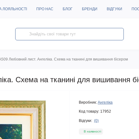
А ЛОЯЛЬНОСТІ
ПРО НАС
БЛОГ
БРЕНДИ
ВІДГУКИ
ПО
A509 Любовний лист. Ангеліка. Схема на тканині для вишивання бісером
іка. Схема на тканині для вишивання б
Виробник:
Ангеліка
Код товару:
17952
Відгуки:
(0)
В наявності