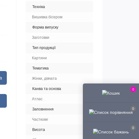
Техніка
Вишивка бісером
Форма випуску
Заготовки
Тип продукції
Картини
Тематика
а
Жінки, дівчата
Канва та основа
0
Атлас
0
Заповнення
Часткове
0
Висота