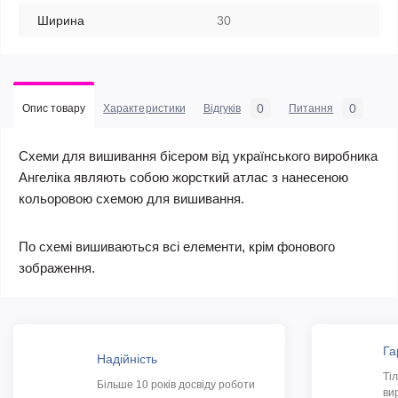
Ширина
30
0
0
Опис товару
Характеристики
Відгуків
Питання
Схеми для вишивання бісером від українського виробника
Ангеліка являють собою жорсткий атлас з нанесеною
кольоровою схемою для вишивання.
По схемі вишиваються всі елементи, крім фонового
зображення.
Га
Надійність
Ті
Більше 10 років досвіду роботи
ви