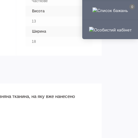
Часткове
0
Висота
13
Ширина
18
няна тканина, на яку вже нанесено