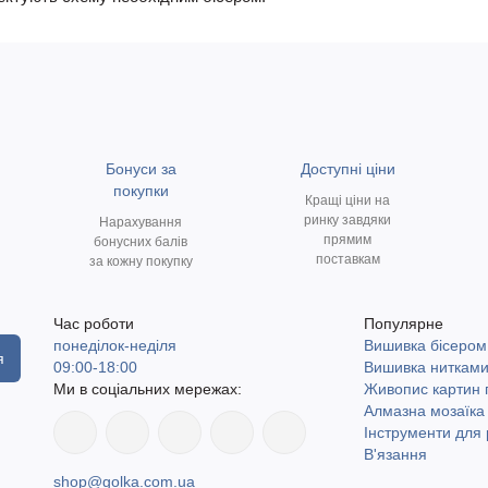
Бонуси за
Доступні ціни
покупки
Кращі ціни на
ринку завдяки
Нарахування
прямим
бонусних балів
поставкам
за кожну покупку
Час роботи
Популярне
понеділок-неділя
Вишивка бісером
я
09:00-18:00
Вишивка ниткам
Ми в соціальних мережах:
Живопис картин
Алмазна мозаїка
Інструменти для 
В'язання
shop@golka.com.ua