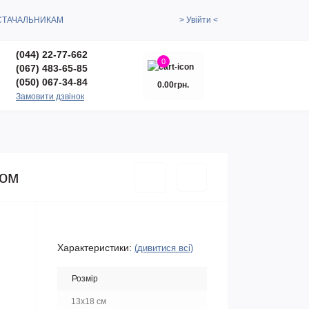
СТАЧАЛЬНИКАМ
> Увійти <
(044) 22-77-662
0
(067) 483-65-85
(050) 067-34-84
0.00грн.
Замовити дзвінок
ром
Характеристики:
(дивитися всі)
Розмір
13x18 см