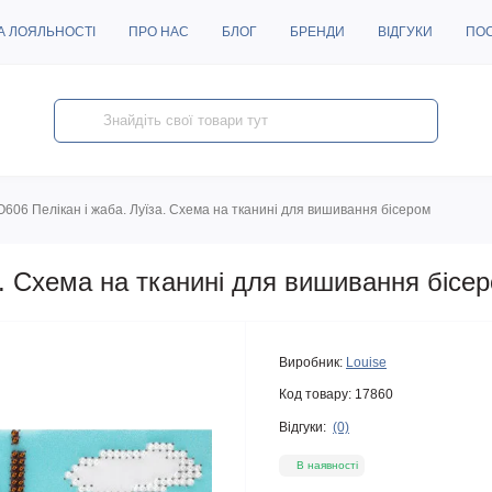
А ЛОЯЛЬНОСТІ
ПРО НАС
БЛОГ
БРЕНДИ
ВІДГУКИ
ПО
O606 Пелікан і жаба. Луїза. Схема на тканині для вишивання бісером
а. Схема на тканині для вишивання бісе
Виробник:
Louise
Код товару:
17860
Відгуки:
(0)
В наявності