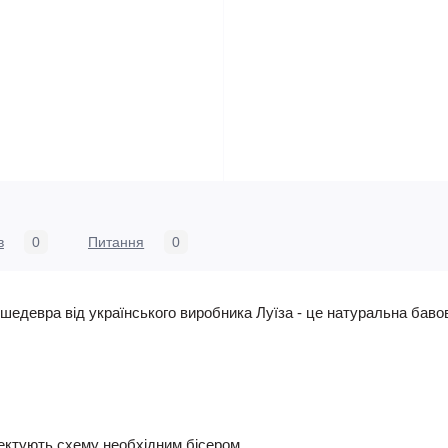
в
0
Питання
0
едевра від українського виробника Луїза - це натуральна бавов
ктують схему необхідним бісером.