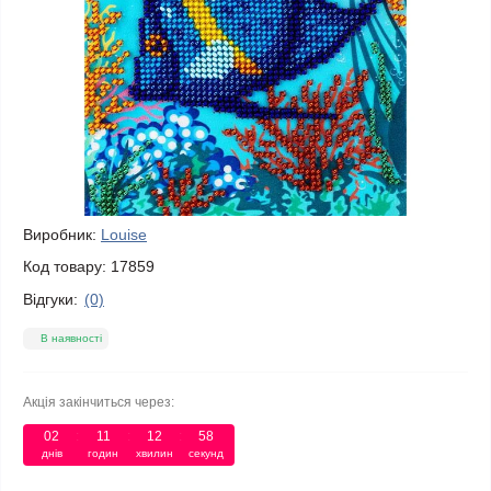
Виробник:
Louise
Код товару:
17859
Відгуки:
(0)
В наявності
Акція закінчиться через:
02
11
12
58
днів
годин
хвилин
секунд