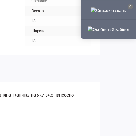
Часткове
0
Висота
13
Ширина
18
няна тканина, на яку вже нанесено