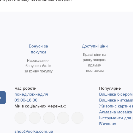
Бонуси за
Доступні ціни
покупки
Кращі ціни на
ринку завдяки
Нарахування
прямим
бонусних балів
поставкам
за кожну покупку
Час роботи
Популярне
понеділок-неділя
Вишивка бісером
я
09:00-18:00
Вишивка ниткам
Ми в соціальних мережах:
Живопис картин
Алмазна мозаїка
Інструменти для 
В'язання
shop@golka.com.ua