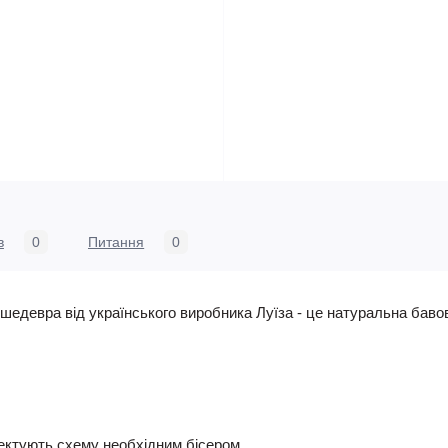
в
0
Питання
0
едевра від українського виробника Луїза - це натуральна бавов
ктують схему необхідним бісером.