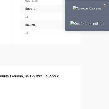
Часткове
0
Висота
11
Ширина
11
няна тканина, на яку вже нанесено