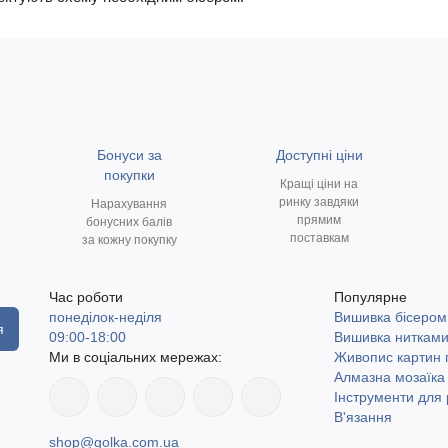
Бонуси за
Доступні ціни
покупки
Кращі ціни на
ринку завдяки
Нарахування
прямим
бонусних балів
поставкам
за кожну покупку
Час роботи
Популярне
понеділок-неділя
Вишивка бісером
я
09:00-18:00
Вишивка ниткам
Ми в соціальних мережах:
Живопис картин
Алмазна мозаїка
Інструменти для 
В'язання
shop@golka.com.ua