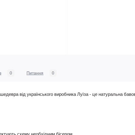
в
0
Питання
0
едевра від українського виробника Луїза - це натуральна бавов
ктують схему необхідним бісером.