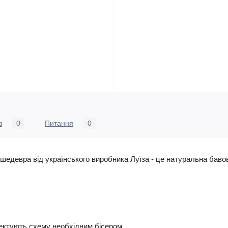
в
0
Питання
0
едевра від українського виробника Луїза - це натуральна бавов
ктують схему необхідним бісером.