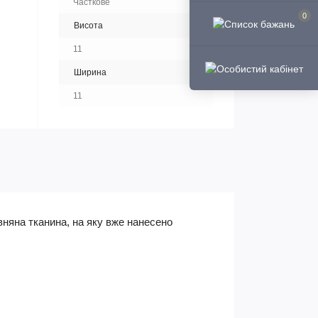
Часткове
0
Висота
11
Ширина
11
няна тканина, на яку вже нанесено