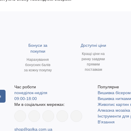
Бонуси за
Доступні ціни
покупки
Кращі ціни на
ринку завдяки
Нарахування
прямим
бонусних балів
поставкам
за кожну покупку
Час роботи
Популярне
понеділок-неділя
Вишивка бісером
я
09:00-18:00
Вишивка ниткам
Ми в соціальних мережах:
Живопис картин
Алмазна мозаїка
Інструменти для 
В'язання
shop@golka.com.ua