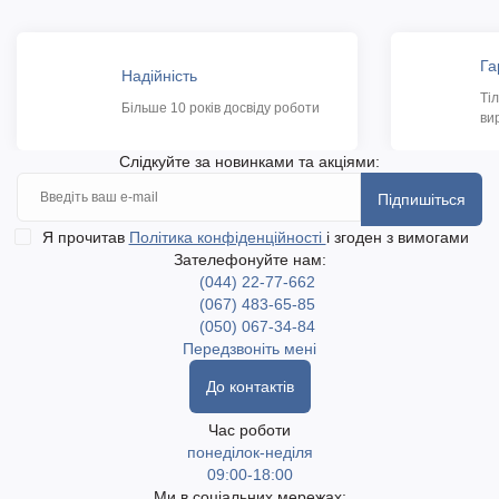
Га
Надійність
Ті
Більше 10 років досвіду роботи
ви
Слідкуйте за новинками та акціями:
Підпишіться
Я прочитав
Політика конфіденційності
і згоден з вимогами
Зателефонуйте нам:
(044) 22-77-662
(067) 483-65-85
(050) 067-34-84
Передзвоніть мені
До контактів
Час роботи
понеділок-неділя
09:00-18:00
Ми в соціальних мережах: