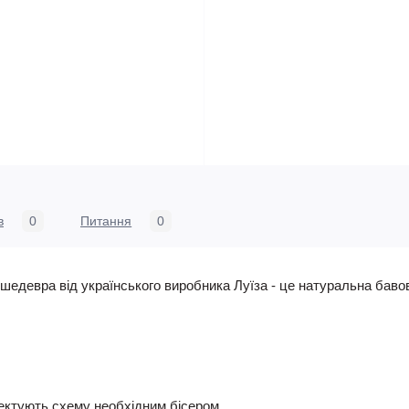
в
0
Питання
0
едевра від українського виробника Луїза - це натуральна бавов
ктують схему необхідним бісером.