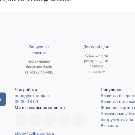
Бонуси за
Доступні ціни
покупки
Кращі ціни на
ринку завдяки
Нарахування
прямим
бонусних балів
поставкам
за кожну покупку
Час роботи
Популярне
понеділок-неділя
Вишивка бісером
я
09:00-18:00
Вишивка ниткам
Ми в соціальних мережах:
Живопис картин
Алмазна мозаїка
Інструменти для 
В'язання
shop@golka.com.ua