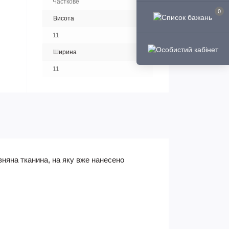
Часткове
0
Висота
11
Ширина
11
няна тканина, на яку вже нанесено