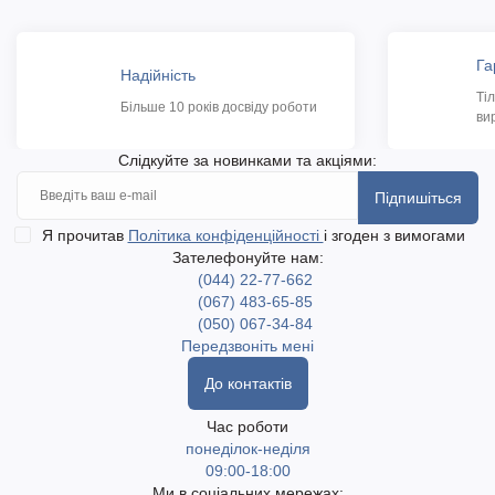
Га
Надійність
Ті
Більше 10 років досвіду роботи
ви
Слідкуйте за новинками та акціями:
Підпишіться
Я прочитав
Політика конфіденційності
і згоден з вимогами
Зателефонуйте нам:
(044) 22-77-662
(067) 483-65-85
(050) 067-34-84
Передзвоніть мені
До контактів
Час роботи
понеділок-неділя
09:00-18:00
Ми в соціальних мережах: