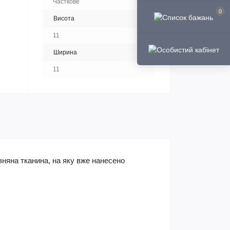
Часткове
0
Висота
11
Ширина
11
няна тканина, на яку вже нанесено