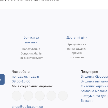
Бонуси за
Доступні ціни
покупки
Кращі ціни на
ринку завдяки
Нарахування
прямим
бонусних балів
поставкам
за кожну покупку
Час роботи
Популярне
понеділок-неділя
Вишивка бісером
я
09:00-18:00
Вишивка ниткам
Ми в соціальних мережах:
Живопис картин
Алмазна мозаїка
Інструменти для 
В'язання
shop@golka.com.ua