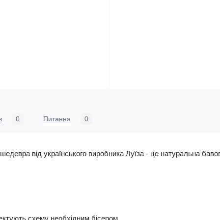
в
0
Питання
0
едевра від українського виробника Луїза - це натуральна бавов
ктують схему необхідним бісером.