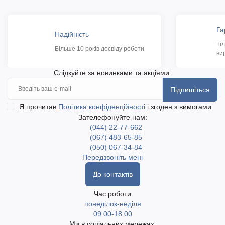
Га
Надійність
Ті
Більше 10 років досвіду роботи
ви
Слідкуйте за новинками та акціями:
Підпишіться
Я прочитав
Політика конфіденційності
і згоден з вимогами
Зателефонуйте нам:
(044) 22-77-662
(067) 483-65-85
(050) 067-34-84
Передзвоніть мені
До контактів
Час роботи
понеділок-неділя
09:00-18:00
Ми в соціальних мережах: