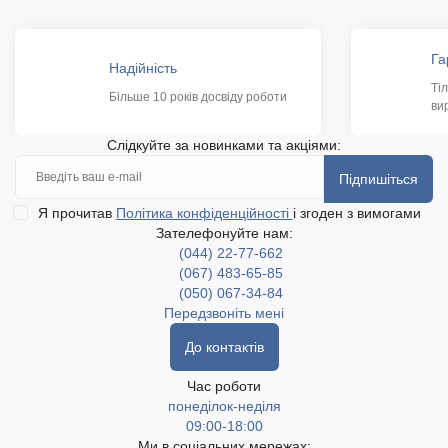
Га
Надійність
Ті
Більше 10 років досвіду роботи
ви
Слідкуйте за новинками та акціями:
Підпишіться
Я прочитав
Політика конфіденційності
і згоден з вимогами
Зателефонуйте нам:
(044) 22-77-662
(067) 483-65-85
(050) 067-34-84
Передзвоніть мені
До контактів
Час роботи
понеділок-неділя
09:00-18:00
Ми в соціальних мережах: