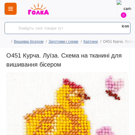
0
Вишивка бісером
Заготовки і схеми
Картини
O451 Курча. Луїза
O451 Курча. Луїза. Схема на тканині для
вишивання бісером