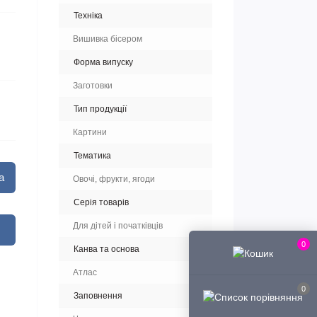
Техніка
Вишивка бісером
Форма випуску
Заготовки
Тип продукції
Картини
Тематика
а
Овочі, фрукти, ягоди
Серія товарів
Для дітей і початківців
0
Канва та основа
Атлас
0
Заповнення