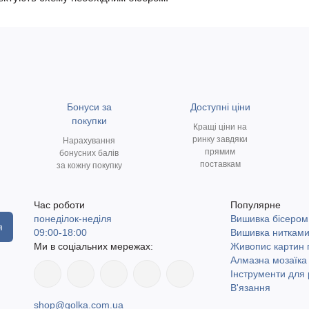
Бонуси за
Доступні ціни
покупки
Кращі ціни на
ринку завдяки
Нарахування
прямим
бонусних балів
поставкам
за кожну покупку
Час роботи
Популярне
понеділок-неділя
Вишивка бісером
я
09:00-18:00
Вишивка ниткам
Ми в соціальних мережах:
Живопис картин
Алмазна мозаїка
Інструменти для 
В'язання
shop@golka.com.ua