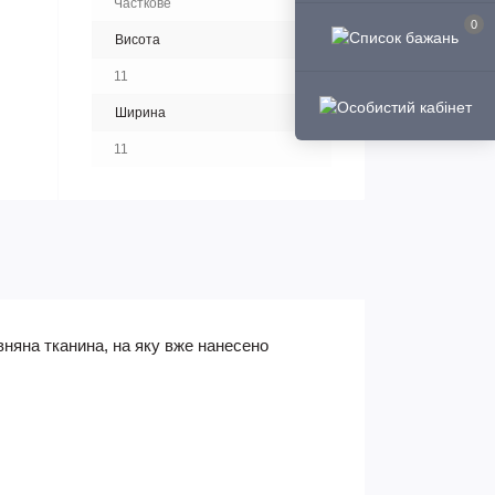
Часткове
0
Висота
11
Ширина
11
няна тканина, на яку вже нанесено