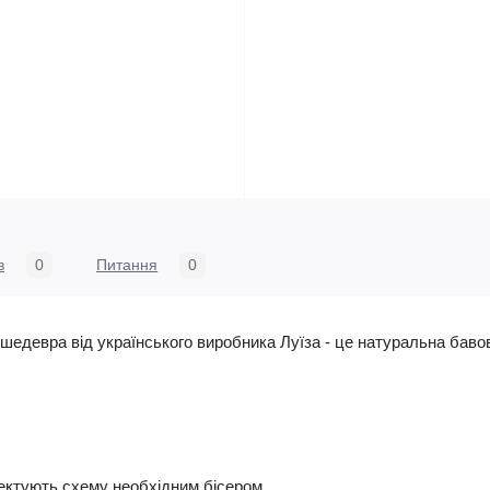
в
0
Питання
0
едевра від українського виробника Луїза - це натуральна бавов
ктують схему необхідним бісером.