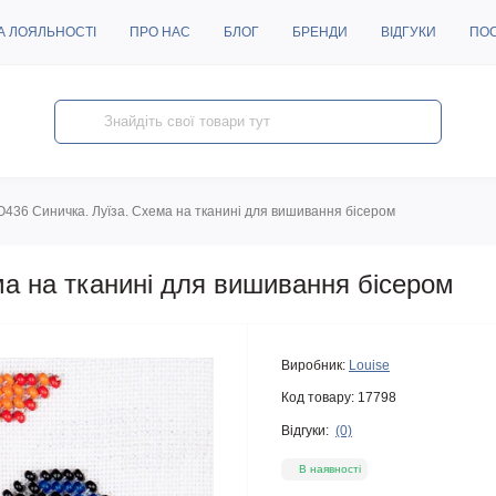
А ЛОЯЛЬНОСТІ
ПРО НАС
БЛОГ
БРЕНДИ
ВІДГУКИ
ПО
O436 Синичка. Луїза. Схема на тканині для вишивання бісером
ма на тканині для вишивання бісером
Виробник:
Louise
Код товару:
17798
Відгуки:
(0)
В наявності