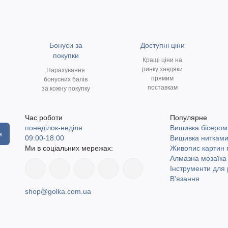
Бонуси за
Доступні ціни
покупки
Кращі ціни на
ринку завдяки
Нарахування
прямим
бонусних балів
поставкам
за кожну покупку
Час роботи
Популярне
понеділок-неділя
Вишивка бісером
я
09:00-18:00
Вишивка ниткам
Ми в соціальних мережах:
Живопис картин
Алмазна мозаїка
Інструменти для 
В'язання
shop@golka.com.ua