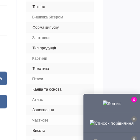
Техніка
Вишивка бісером
Форма випуску
Заготовки
Тип продукції
Картини
Тематика
а
Птахи
Канва та основа
Атлас
0
Заповнення
0
Часткове
Висота
0