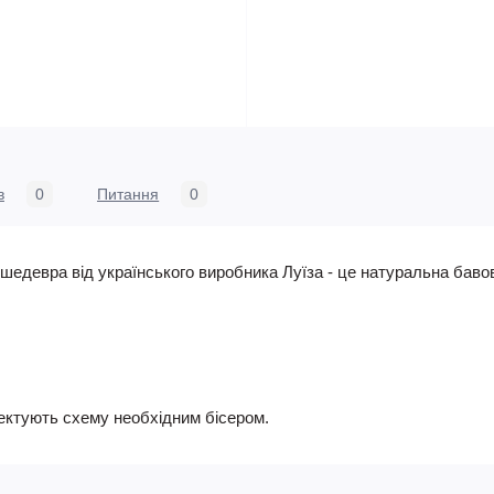
в
0
Питання
0
едевра від українського виробника Луїза - це натуральна бавов
ктують схему необхідним бісером.