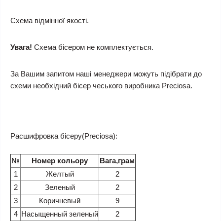
Схема відмінної якості.
Увага!
Схема бісером не комплектується.
За Вашим запитом наші менеджери можуть підібрати до
схеми необхідний бісер чеського виробника Preciosa.
Расшифровка бісеру(Preciosa):
№
Номер кольору
Вага,грам
1
Желтый
2
2
Зеленый
2
3
Коричневый
9
4
Насыщенный зеленый
2