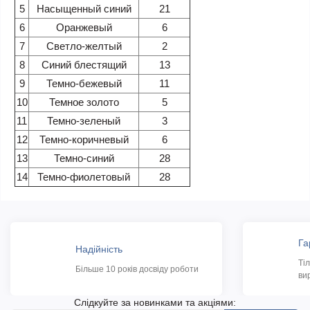
5
Насыщенный синий
21
6
Оранжевый
6
7
Светло-желтый
2
8
Синий блестящий
13
9
Темно-бежевый
11
10
Темное золото
5
11
Темно-зеленый
3
12
Темно-коричневый
6
13
Темно-синий
28
14
Темно-фиолетовый
28
Га
Надійність
Ті
Більше 10 років досвіду роботи
ви
Слідкуйте за новинками та акціями: