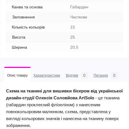
Канва та основа
Габардин
Заповнення
Часткове
Кількість кольорів
15
Висота
25
Ширина
20,5
0
0
Опис товару
Характеристики
Відгуків
Питання
Схема на тканині для вишивки бісером від української
дизайн-студії Олексія Соловйова ArtSolo
- це тканина
(габардин проклеєний флізеліном) з нанесеним
повнокольоровим малюнком, схема, представлена у
вигляді кольорових значків і нанесена на тканину поверх
зображення.