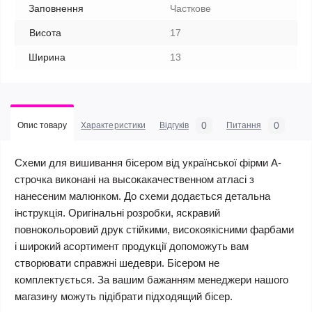
Заповнення
Часткове
Висота
17
Ширина
13
0
0
Опис товару
Характеристики
Відгуків
Питання
Схеми для вишивання бісером від української фірми А-
строчка виконані на высокакачественном атласі з
нанесеним малюнком. До схеми додається детальна
інструкція. Оригінальні розробки, яскравий
повнокольоровий друк стійкими, високоякісними фарбами
і широкий асортимент продукції допоможуть вам
створювати справжні шедеври. Бісером не
комплектується. За вашим бажанням менеджери нашого
магазину можуть підібрати підходящий бісер.