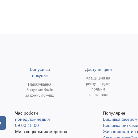
Бонуси за
Доступні ціни
покупки
Кращі ціни на
ринку завдяки
Нарахування
прямим
бонусних балів
поставкам
за кожну покупку
Час роботи
Популярне
понеділок-неділя
Вишивка бісером
я
09:00-18:00
Вишивка ниткам
Ми в соціальних мережах:
Живопис картин
Алмазна мозаїка