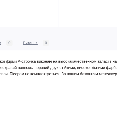
в
0
Питання
0
кої фірми А-строчка виконані на высокакачественном атласі з 
, яскравий повнокольоровий друк стійкими, високоякісними фарб
ври. Бісером не комплектується. За вашим бажанням менеджери