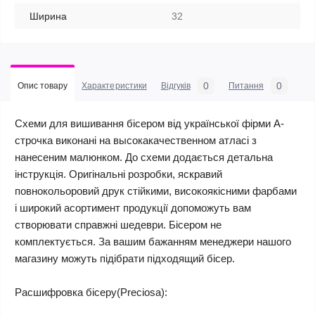
Ширина
32
0
0
Опис товару
Характеристики
Відгуків
Питання
Схеми для вишивання бісером від української фірми А-
строчка виконані на высокакачественном атласі з
нанесеним малюнком. До схеми додається детальна
інструкція. Оригінальні розробки, яскравий
повнокольоровий друк стійкими, високоякісними фарбами
і широкий асортимент продукції допоможуть вам
створювати справжні шедеври. Бісером не
комплектується. За вашим бажанням менеджери нашого
магазину можуть підібрати підходящий бісер.
Расшифровка бісеру(Preciosa):