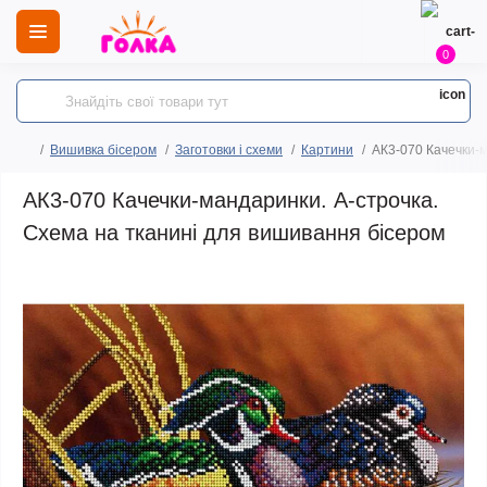
0
Вишивка бісером
Заготовки і схеми
Картини
АК3-070 Качечки-м
АК3-070 Качечки-мандаринки. А-строчка.
Схема на тканині для вишивання бісером