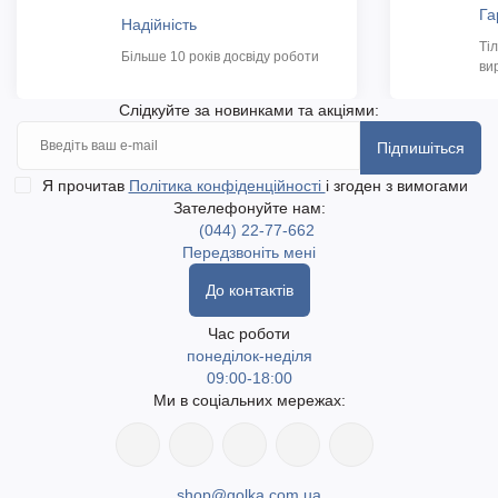
Га
Надійність
Ті
Більше 10 років досвіду роботи
ви
Слідкуйте за новинками та акціями:
Підпишіться
Я прочитав
Політика конфіденційності
і згоден з вимогами
Зателефонуйте нам:
(044) 22-77-662
Передзвоніть мені
До контактів
Час роботи
понеділок-неділя
09:00-18:00
Ми в соціальних мережах:
shop@golka.com.ua