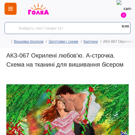
0
Вишивка бісером
Заготовки і схеми
Картини
АК3-067 Окрилені 
АК3-067 Окрилені любов'ю. А-строчка.
Схема на тканині для вишивання бісером