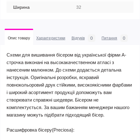
Ширина
32
0
0
Опис товару
Характеристики
Відгуків
Питання
Схеми для вишивання бісером від української фірми А-
строчка виконані на высокакачественном атласі з
нанесеним малюнком. До схеми додається детальна
інструкція. Оригінальні розробки, яскравий
повнокольоровий друк стійкими, високоякісними фарбами
і широкий асортимент продукції допоможуть вам
створювати справжні шедеври. Бісером не
комплектується. За вашим бажанням менеджери нашого
магазину можуть підібрати підходящий бісер.
Расшифровка бісеру(Preciosa):