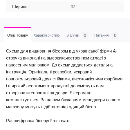
Ширина
32
0
0
Опис товару
Характеристики
Відгуків
Питання
Схеми для вишивання бісером від української фірми А-
строчка виконані на высокакачественном атласі з
нанесеним малюнком. До схеми додається детальна
інструкція. Оригінальні розробки, яскравий
повнокольоровий друк стійкими, високоякісними фарбами
і широкий асортимент продукції допоможуть вам
створювати справжні шедеври. Бісером не
комплектується. За вашим бажанням менеджери нашого
магазину можуть підібрати підходящий бісер.
Расшифровка бісеру(Preciosa):