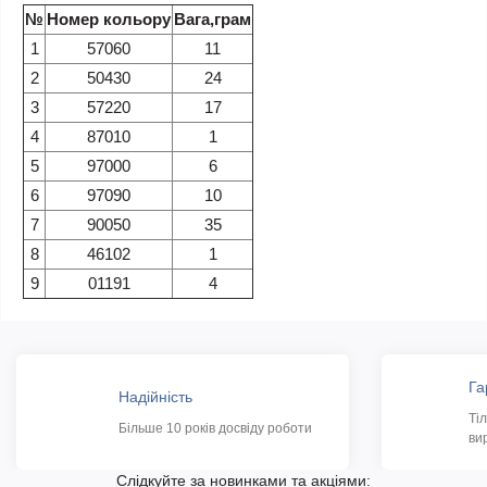
№
Номер кольору
Вага,грам
1
57060
11
2
50430
24
3
57220
17
4
87010
1
5
97000
6
6
97090
10
7
90050
35
8
46102
1
9
01191
4
Га
Надійність
Ті
Більше 10 років досвіду роботи
ви
Слідкуйте за новинками та акціями: