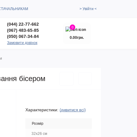
СТАЧАЛЬНИКАМ
> Увійти <
(044) 22-77-662
0
(067) 483-65-85
(050) 067-34-84
0.00грн.
Замовити дзвінок
м
вання бісером
Характеристики:
(дивитися всі)
Розмір
32х26 см