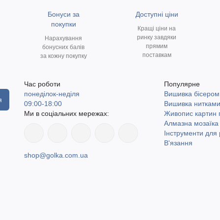
Бонуси за
Доступні ціни
покупки
Кращі ціни на
ринку завдяки
Нарахування
прямим
бонусних балів
поставкам
за кожну покупку
Час роботи
Популярне
понеділок-неділя
Вишивка бісером
я
09:00-18:00
Вишивка ниткам
Ми в соціальних мережах:
Живопис картин
Алмазна мозаїка
Інструменти для 
В'язання
shop@golka.com.ua