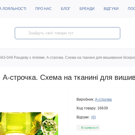
А ЛОЯЛЬНОСТІ
ПРО НАС
БЛОГ
БРЕНДИ
ВІДГУКИ
ПО
АК3-049 Рандеву з ліліями. А-строчка. Схема на тканині для вишивання бісеро
. А-строчка. Схема на тканині для виши
Виробник:
А-строчка
Код товару:
16639
Відгуки:
(0)
В наявності