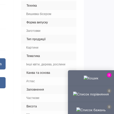
Техніка
Вишивка бісером
Форма випуску
Заготовки
Тип продукції
Картини
Тематика
а
Інші квіти, дерева, рослини
Канва та основа
0
Атлас
Заповнення
0
Часткове
Висота
0