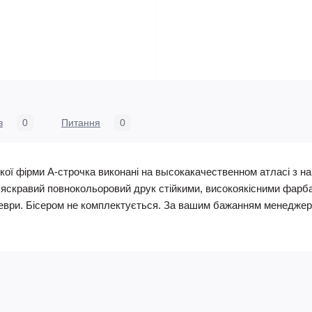
в
0
Питання
0
кої фірми А-строчка виконані на высокакачественном атласі з 
, яскравий повнокольоровий друк стійкими, високоякісними фарб
ври. Бісером не комплектується. За вашим бажанням менеджери