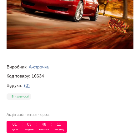
Виробник:
А-строчка
Код товару:
16634
Відгуки:
(0)
В наявності
Акція закінчиться через:
01
:
03
:
48
:
11
днів
годин
хвилин
секунд