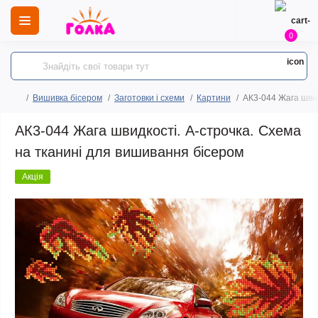
0
Вишивка бісером
Заготовки і схеми
Картини
АК3-044 Жага швид
АК3-044 Жага швидкості. А-строчка. Схема
на тканині для вишивання бісером
Акція