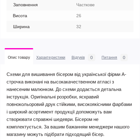
Заповнення
Часткове
Висота
26
Ширина
32
0
0
Опис товару
Характеристики
Відгуків
Питання
Схеми для вишивання бісером від української фірми А-
строчка виконані на высокакачественном атласі з
нанесеним малюнком. До схеми додається детальна
інструкція. Оригінальні розробки, яскравий
повнокольоровий друк стійкими, високоякісними фарбами
і широкий асортимент продукції допоможуть вам
створювати справжні шедеври. Бісером не
комплектується. За вашим бажанням менеджери нашого
магазину можуть підібрати підходящий бісер.