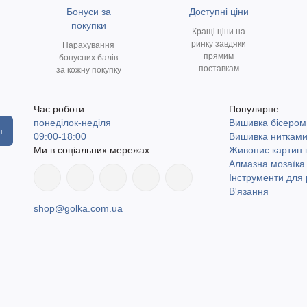
Бонуси за
Доступні ціни
покупки
Кращі ціни на
ринку завдяки
Нарахування
прямим
бонусних балів
поставкам
за кожну покупку
Час роботи
Популярне
понеділок-неділя
Вишивка бісером
я
09:00-18:00
Вишивка ниткам
Ми в соціальних мережах:
Живопис картин
Алмазна мозаїка
Інструменти для 
В'язання
shop@golka.com.ua