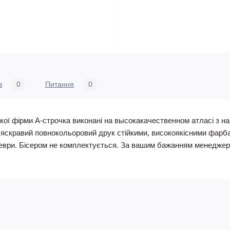
в
0
Питання
0
кої фірми А-строчка виконані на высокакачественном атласі з 
, яскравий повнокольоровий друк стійкими, високоякісними фарб
ври. Бісером не комплектується. За вашим бажанням менеджери