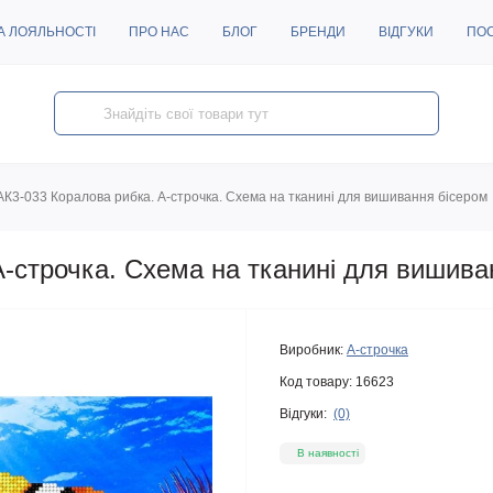
А ЛОЯЛЬНОСТІ
ПРО НАС
БЛОГ
БРЕНДИ
ВІДГУКИ
ПО
АК3-033 Коралова рибка. А-строчка. Схема на тканині для вишивання бісером
А-строчка. Схема на тканині для вишива
Виробник:
А-строчка
Код товару:
16623
Відгуки:
(0)
В наявності