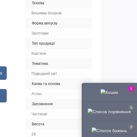
Техніка
Вишивка бісером
Форма випуску
Заготовки
Тип продукції
Картини
Тематика
а
Підводний світ
Канва та основа
0
Атлас
Заповнення
0
Часткове
Висота
0
26