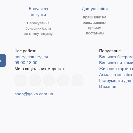
Бонуси за
Доступні ціни
покупки
Кращі ціни на
ринку завдяки
Нарахування
прямим
бонусних балів
поставкам
за кожну покупку
Час роботи
Популярне
понеділок-неділя
Вишивка бісером
я
09:00-18:00
Вишивка ниткам
Ми в соціальних мережах:
Живопис картин
Алмазна мозаїка
Інструменти для 
В'язання
shop@golka.com.ua