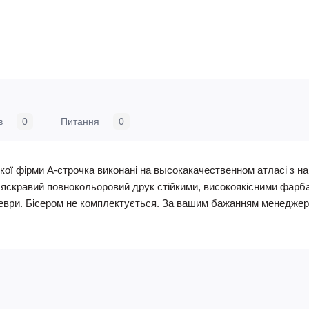
в
0
Питання
0
кої фірми А-строчка виконані на высокакачественном атласі з 
, яскравий повнокольоровий друк стійкими, високоякісними фарб
ври. Бісером не комплектується. За вашим бажанням менеджери