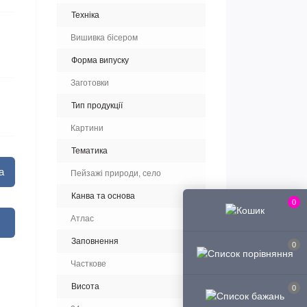
Техніка
Вишивка бісером
Форма випуску
Заготовки
Тип продукції
Картини
Тематика
а
Пейзажі природи, село
Канва та основа
0
Атлас
Заповнення
0
Часткове
Висота
0