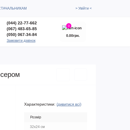
СТАЧАЛЬНИКАМ
> Увійти <
(044) 22-77-662
0
(067) 483-65-85
(050) 067-34-84
0.00грн.
Замовити дзвінок
ісером
Характеристики:
(дивитися всі)
Розмір
32х24 см