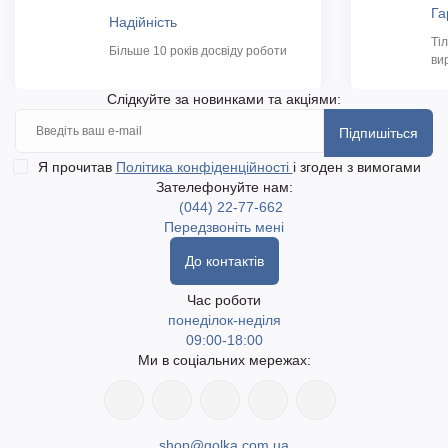
Га
Надійність
Ті
Більше 10 років досвіду роботи
ви
Слідкуйте за новинками та акціями:
Підпишіться
Я прочитав
Політика конфіденційності
і згоден з вимогами
Зателефонуйте нам:
(044) 22-77-662
Передзвоніть мені
До контактів
Час роботи
понеділок-неділя
09:00-18:00
Ми в соціальних мережах:
shop@golka.com.ua