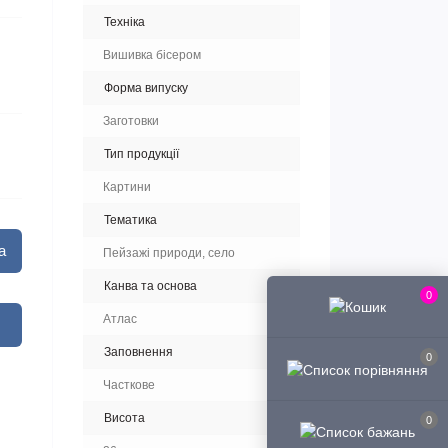
Техніка
Вишивка бісером
Форма випуску
Заготовки
Тип продукції
Картини
Тематика
а
Пейзажі природи, село
Канва та основа
0
Атлас
Заповнення
0
Часткове
Висота
0