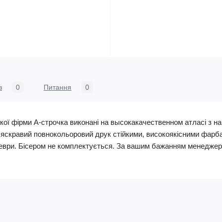
в
0
Питання
0
кої фірми А-строчка виконані на высокакачественном атласі з 
, яскравий повнокольоровий друк стійкими, високоякісними фарб
ври. Бісером не комплектується. За вашим бажанням менеджери