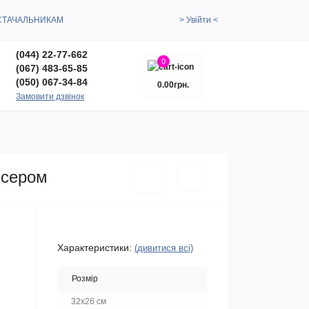
СТАЧАЛЬНИКАМ
> Увійти <
(044) 22-77-662
0
(067) 483-65-85
(050) 067-34-84
0.00грн.
Замовити дзвінок
ісером
Характеристики:
(дивитися всі)
Розмір
32х26 см