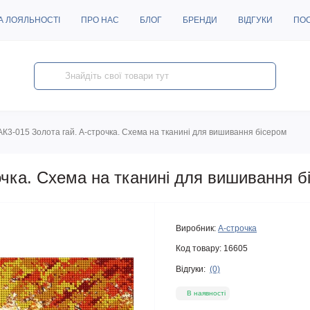
А ЛОЯЛЬНОСТІ
ПРО НАС
БЛОГ
БРЕНДИ
ВІДГУКИ
ПО
АК3-015 Золота гай. А-строчка. Схема на тканині для вишивання бісером
очка. Схема на тканині для вишивання б
Виробник:
А-строчка
Код товару:
16605
Відгуки:
(0)
В наявності