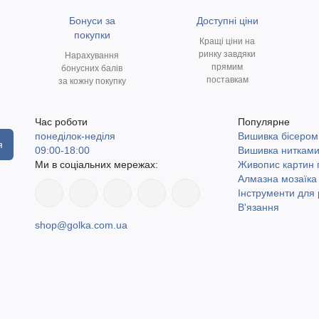
Бонуси за
Доступні ціни
покупки
Кращі ціни на
ринку завдяки
Нарахування
прямим
бонусних балів
поставкам
за кожну покупку
Час роботи
Популярне
понеділок-неділя
Вишивка бісером
я
09:00-18:00
Вишивка ниткам
Ми в соціальних мережах:
Живопис картин
Алмазна мозаїка
Інструменти для 
В'язання
shop@golka.com.ua