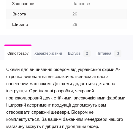
Заповнення
Часткове
Висота
26
Ширина
26
0
0
Опис товару
Характеристики
Відгуків
Питання
Схеми для вишивання бісером від української фірми А-
строчка виконані на высокакачественном атласі з
нанесеним малюнком. До схеми додається детальна
інструкція. Оригінальні розробки, яскравий
повнокольоровий друк стійкими, високоякісними фарбами
і широкий асортимент продукції допоможуть вам
створювати справжні шедеври. Бісером не
комплектується. За вашим бажанням менеджери нашого
магазину можуть підібрати підходящий бісер.