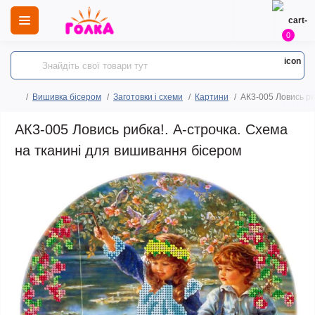
0
Вишивка бісером
Заготовки і схеми
Картини
АК3-005 Ловись ри
АК3-005 Ловись рибка!. А-строчка. Схема
на тканині для вишивання бісером