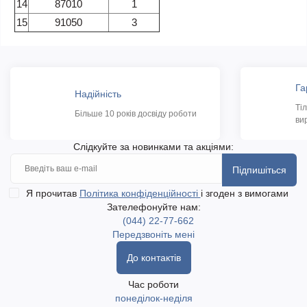
14
87010
1
15
91050
3
Га
Надійність
Ті
Більше 10 років досвіду роботи
ви
Слідкуйте за новинками та акціями:
Підпишіться
Я прочитав
Політика конфіденційності
і згоден з вимогами
Зателефонуйте нам:
(044) 22-77-662
Передзвоніть мені
До контактів
Час роботи
понеділок-неділя