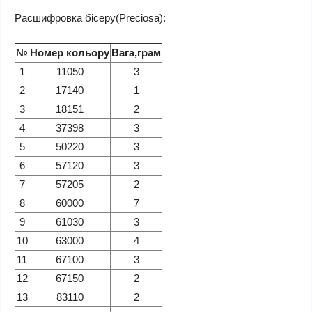
Расшифровка бісеру(Preciosa):
№
Номер кольору
Вага,грам
1
11050
3
2
17140
1
3
18151
2
4
37398
3
5
50220
3
6
57120
3
7
57205
2
8
60000
7
9
61030
3
10
63000
4
11
67100
3
12
67150
2
13
83110
2