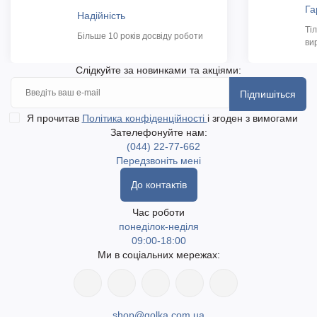
Га
Надійність
Ті
Більше 10 років досвіду роботи
ви
Слідкуйте за новинками та акціями:
Підпишіться
Я прочитав
Політика конфіденційності
і згоден з вимогами
Зателефонуйте нам:
(044) 22-77-662
Передзвоніть мені
До контактів
Час роботи
понеділок-неділя
09:00-18:00
Ми в соціальних мережах:
shop@golka.com.ua