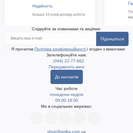
Га
Надійність
Ті
Більше 10 років досвіду роботи
ви
Слідкуйте за новинками та акціями:
Підпишіться
Я прочитав
Політика конфіденційності
і згоден з вимогами
Зателефонуйте нам:
(044) 22-77-662
Передзвоніть мені
До контактів
Час роботи
понеділок-неділя
09:00-18:00
Ми в соціальних мережах:
shop@golka.com.ua