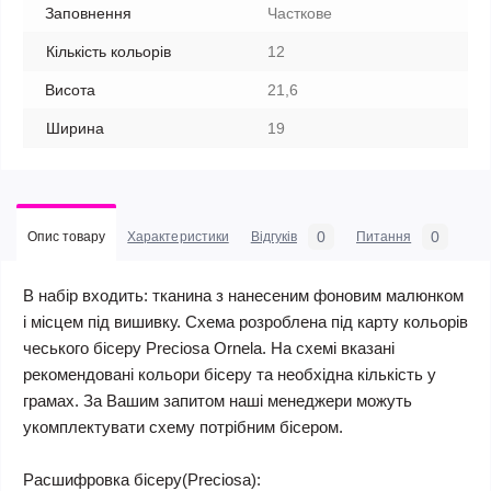
Заповнення
Часткове
Кількість кольорів
12
Висота
21,6
Ширина
19
0
0
Опис товару
Характеристики
Відгуків
Питання
В набір входить: тканина з нанесеним фоновим малюнком
і місцем під вишивку. Схема розроблена під карту кольорів
чеського бісеру Preciosa Ornela. На схемі вказані
рекомендовані кольори бісеру та необхідна кількість у
грамах. За Вашим запитом наші менеджери можуть
укомплектувати схему потрібним бісером.
Расшифровка бісеру(Preciosa):