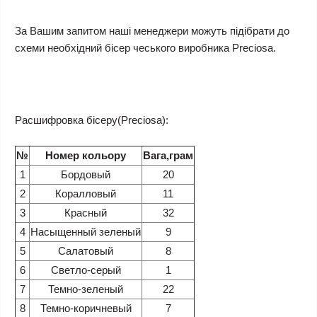
За Вашим запитом наші менеджери можуть підібрати до
схеми необхідний бісер чеського виробника Preciosa.
Расшифровка бісеру(Preciosa):
№
Номер кольору
Вага,грам
1
Бордовый
20
2
Коралловый
11
3
Красный
32
4
Насыщенный зеленый
9
5
Салатовый
8
6
Светло-серый
1
7
Темно-зеленый
22
8
Темно-коричневый
7