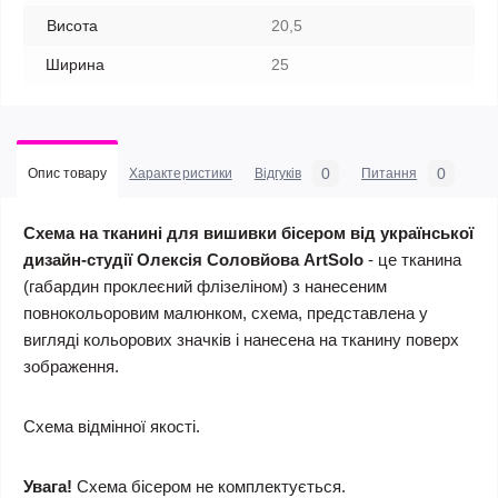
Висота
20,5
Ширина
25
0
0
Опис товару
Характеристики
Відгуків
Питання
Схема на тканині для вишивки бісером від української
дизайн-студії Олексія Соловйова ArtSolo
- це тканина
(габардин проклеєний флізеліном) з нанесеним
повнокольоровим малюнком, схема, представлена у
вигляді кольорових значків і нанесена на тканину поверх
зображення.
Схема відмінної якості.
Увага!
Схема бісером не комплектується.