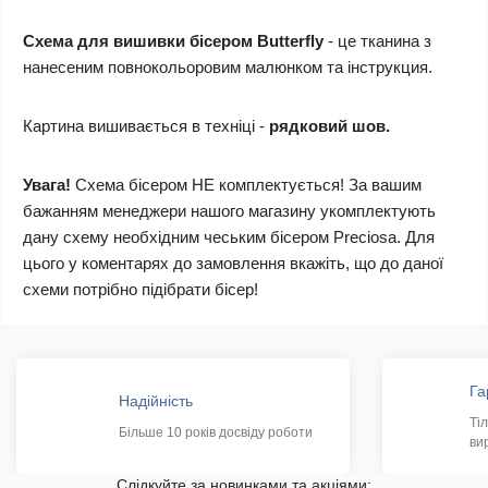
Схема для вишивки бісером Butterfly
- це тканина з
нанесеним повнокольоровим малюнком та інструкция.
Картина вишивається в техніці -
рядковий шов.
Увага!
Схема бісером НЕ комплектується! За вашим
бажанням менеджери нашого магазину укомплектують
дану схему необхідним чеським бісером Preciosa. Для
цього у коментарях до замовлення вкажіть, що до даної
схеми потрібно підібрати бісер!
Га
Надійність
Ті
Більше 10 років досвіду роботи
ви
Слідкуйте за новинками та акціями: