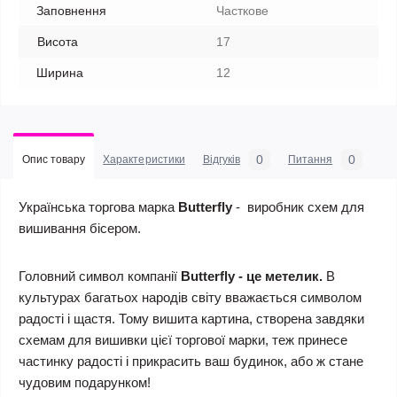
Заповнення
Часткове
Висота
17
Ширина
12
0
0
Опис товару
Характеристики
Відгуків
Питання
Українська торгова марка
Butterfly
- виробник схем для
вишивання бісером.
Головний символ компанії
Butterfly
-
це метелик
.
В
культурах багатьох народів світу вважається символом
радості і щастя. Тому вишита картина, створена завдяки
схемам для вишивки цієї торгової марки, теж принесе
частинку радості і прикрасить ваш будинок, або ж стане
чудовим подарунком!